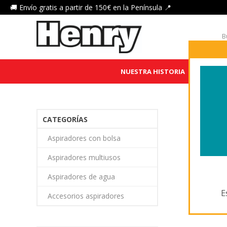
🚚 Envío gratis a partir de 150€ en la Península 📍
NUESTRA HISTORIA
HENRY 
PR
CATEGORÍAS
Aspiradores con bolsa
Aspiradores multiusos
Aspiradores de agua
E
Accesorios aspiradores