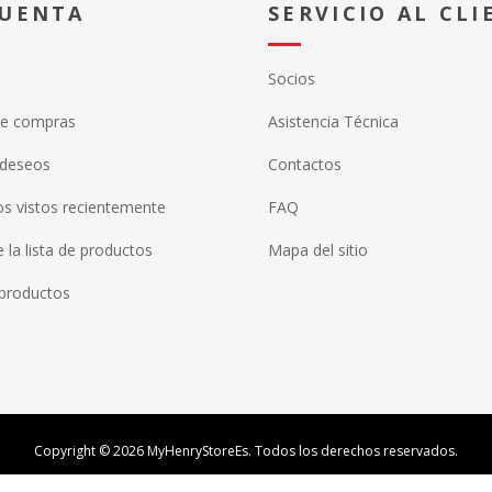
CUENTA
SERVICIO AL CLI
Socios
de compras
Asistencia Técnica
 deseos
Contactos
s vistos recientemente
FAQ
la lista de productos
Mapa del sitio
productos
Copyright © 2026 MyHenryStoreEs. Todos los derechos reservados.