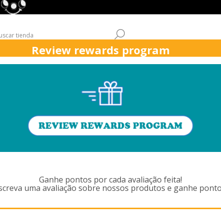
Review rewards program
QUICK
ASPIRADORES
ÁREAS DE TRABAJO
ATENCIÓN AL CL
ODUCTOS ETIQUETADOS CON ' V
Ganhe pontos por cada avaliação feita!
screva uma avaliação sobre nossos produtos e ganhe ponto