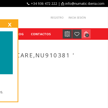
📞 +34 936 472 222 | 📩 info@numatic-iberia.com
REGISTRO
INICIA SESIÓN
X
IENTE
BLOG
CONTACTOS
0
ERSACARE,NU910381 '
s.