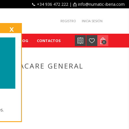
📞 +34 936 472 222 | 📩 info@numatic-iberia.com
REGISTRO
INICIA SESIÓN
X
IENTE
BLOG
CONTACTOS
0
 VERSACARE GENERAL
598 '
s.