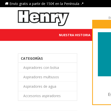
🚚 Envío gratis a partir de 150€ en la Península 📍
NUESTRA HISTORIA
HENRY 
P
CATEGORÍAS
Aspiradores con bolsa
Aspiradores multiusos
Aspiradores de agua
E
Accesorios aspiradores