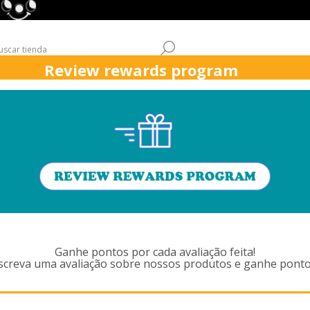
Review rewards program
QUICK
ASPIRADORES
ÁREAS DE TRABAJO
ATENCIÓN AL CL
RODUCTOS ETIQUETADOS CON '
ACCESSORIES,627
Ganhe pontos por cada avaliação feita!
screva uma avaliação sobre nossos produtos e ganhe ponto