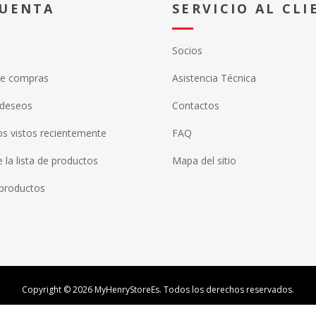
CUENTA
SERVICIO AL CLI
Socios
de compras
Asistencia Técnica
 deseos
Contactos
s vistos recientemente
FAQ
la lista de productos
Mapa del sitio
productos
Copyright © 2026 MyHenryStoreEs. Todos los derechos reservados.