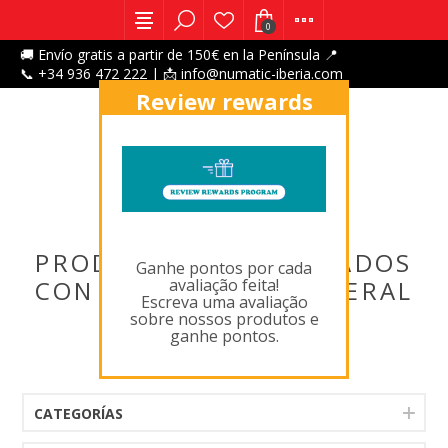
0
🚚 Envío gratis a partir de 150€ en la Península 📍
📞 +34 936 472 222 | 📩 info@numatic-iberia.com
Review rewards
program
X
PRODUCTOS ETIQUETADOS
Ganhe pontos por cada
avaliação feita!
CON ' VERSACARE GENERAL
Escreva uma avaliação
ACCESSORIES '
sobre nossos produtos e
ganhe pontos.
CATEGORÍAS