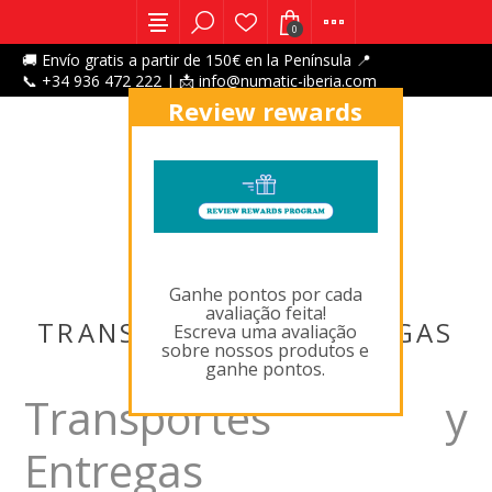
0
🚚 Envío gratis a partir de 150€ en la Península 📍
📞 +34 936 472 222 | 📩 info@numatic-iberia.com
Review rewards
program
X
Ganhe pontos por cada
avaliação feita!
TRANSPORTES Y ENTREGAS
Escreva uma avaliação
sobre nossos produtos e
ganhe pontos.
Transportes y
Entregas