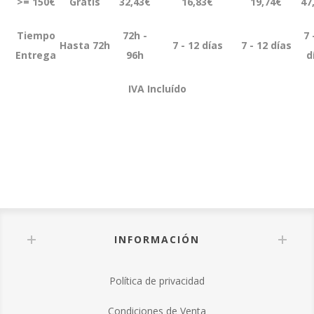
>= 150€
Grátis
32,43€
16,83€
19,74€
47
Tiempo
72h -
7 
Hasta 72h
7 - 12 días
7 - 12 días
Entrega
96h
d
IVA Incluído
INFORMACIÓN
Política de privacidad
Condiciones de Venta