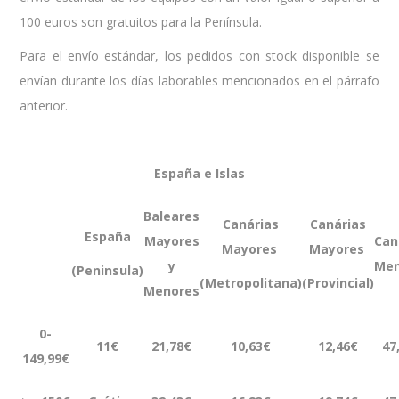
100 euros son gratuitos para la Península.
Para el envío estándar, los pedidos con stock disponible se
envían durante los días laborables mencionados en el párrafo
anterior.
España e Islas
Baleares
Canárias
Canárias
España
Mayores
Can
Mayores
Mayores
y
Men
(Peninsula)
(Metropolitana)
(Provincial)
Menores
0-
11€
21,78€
10,63€
12,46€
47
149,99€