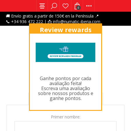
0
🚚 Envío gratis a partir de 150€ en la Península 📍
📞 +34 936 472 222 | 📩 info@numatic-iberia.com
Review rewards
program
X
REGISTRO
Ganhe pontos por cada
avaliação feita!
Escreva uma avaliação
sobre nossos produtos e
ganhe pontos.
SUS DATOS PERSONALES
Primer nombre: