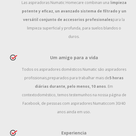
Las aspiradoras Numatic Homecare combinan una l
impieza
potente y eficaz, un avanzado sistema de filtrado y un
versátil conjunto de accesorios profesionales
para la
limpieza superficial y profunda, para suelos blandos o
duros.
Um amigo para a vida
Todos os aspiradores domésticos Numatic são aspiradores
profissionais,
preparados para trabalhar mais de
5 horas
diárias durante, pelo menos, 10 anos
. Em
contexto
doméstico, temos testemunhos na nossa página de
Facebook, de pessoas com aspiradores Numatic
com 30/40
anos ainda em uso.
Experiencia