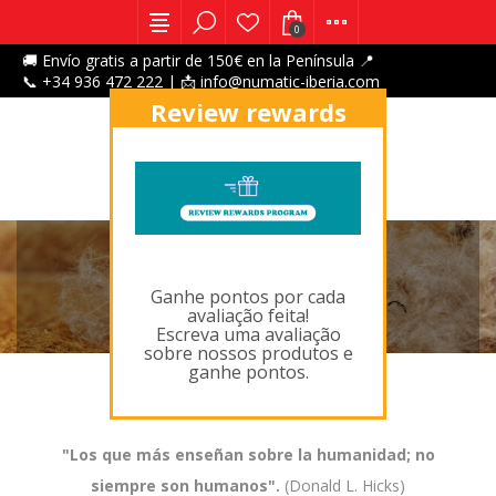
0
🚚 Envío gratis a partir de 150€ en la Península 📍
📞 +34 936 472 222 | 📩 info@numatic-iberia.com
Review rewards
program
X
QUITA PELOS MASCOTAS
Ganhe pontos por cada
avaliação feita!
Escreva uma avaliação
sobre nossos produtos e
ganhe pontos.
"Los que más enseñan sobre la humanidad; no
siempre son humanos".
(Donald L. Hicks)