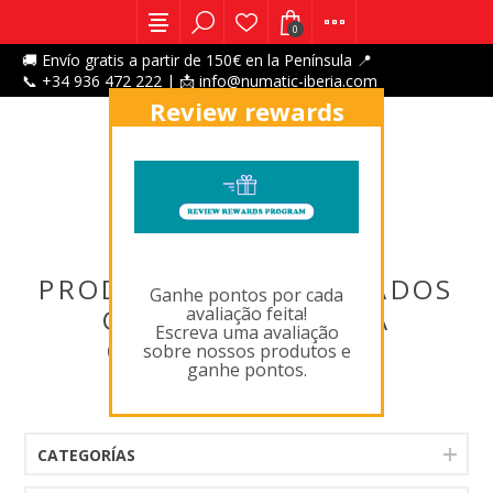
0
🚚 Envío gratis a partir de 150€ en la Península 📍
📞 +34 936 472 222 | 📩 info@numatic-iberia.com
Review rewards
program
X
PRODUCTOS ETIQUETADOS
Ganhe pontos por cada
avaliação feita!
CON ' PTR500125A
Escreva uma avaliação
GNM,FLOORCARE '
sobre nossos produtos e
ganhe pontos.
CATEGORÍAS