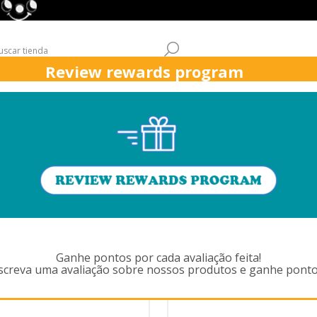
Review rewards program
QUICK
ASPIRADORES
ÁREAS DE TRABAJO
ATENCIÓN AL CL
IENVENIDO, POR FAVOR, REGÍSTR
SA
Ganhe pontos por cada avaliação feita!
Al crear una cuenta en nues
screva uma avaliação sobre nossos produtos e ganhe ponto
sobre el estado de un