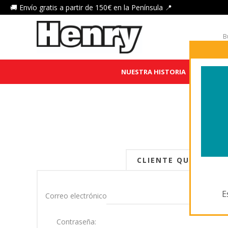
🚚 Envío gratis a partir de 150€ en la Península 📍
NUESTRA HISTORIA
HENRY 
¡ B
CLIENTE QUE REGRE
E
Correo electrónico:
Contraseña: