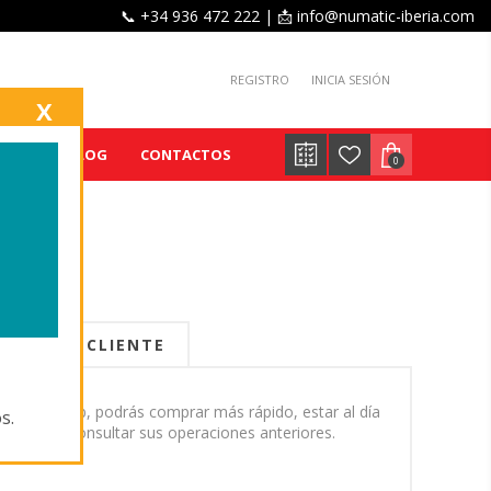
📞 +34 936 472 222 | 📩 info@numatic-iberia.com
REGISTRO
INICIA SESIÓN
X
IENTE
BLOG
CONTACTOS
0
ATE!
NUEVO CLIENTE
tro sitio web, podrás comprar más rápido, estar al día
s.
 pedido y consultar sus operaciones anteriores.