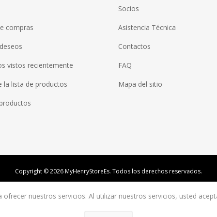
Socios
de compras
Asistencia Técnica
 deseos
Contactos
s vistos recientemente
FAQ
la lista de productos
Mapa del sitio
productos
Copyright © 2026 MyHenryStoreEs. Todos los derechos reservados.
ofrecer nuestros servicios. Al utilizar nuestros servicios, usted acep