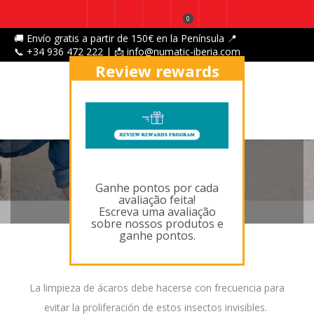
0
🚚 Envío gratis a partir de 150€ en la Península 📍
📞 +34 936 472 222 | 📩 info@numatic-iberia.com
Review rewards
program
X
LIMPIEZA DE ÁCAROS
Ganhe pontos por cada
avaliação feita!
Escreva uma avaliação
sobre nossos produtos e
ganhe pontos.
La limpieza de ácaros debe hacerse con frecuencia para
evitar la proliferación de estos insectos invisibles.