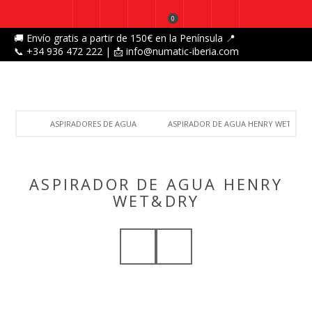
0
🚚 Envío gratis a partir de 150€ en la Península 📍
📞 +34 936 472 222 | 📩 info@numatic-iberia.com
ASPIRADORES DE AGUA
ASPIRADOR DE AGUA HENRY WET&DR
ASPIRADOR DE AGUA HENRY
WET&DRY