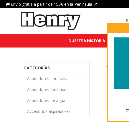
🚚 Envío gratis a partir de 150€ en la Península 📍
NUESTRA HISTORIA
HENRY 
PROD
CATEGORÍAS
Aspiradores con bolsa
Aspiradores multiusos
Aspiradores de agua
E
Accesorios aspiradores