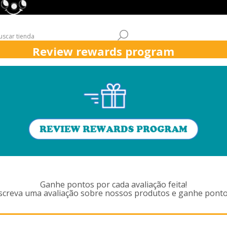
Review rewards program
QUICK
ASPIRADORES
ÁREAS DE TRABAJO
ATENCIÓN AL CL
UCTOS ETIQUETADOS CON ' 905
ACCESSORIES 
Ganhe pontos por cada avaliação feita!
screva uma avaliação sobre nossos produtos e ganhe ponto