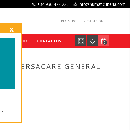
📞 +34 936 472 222 | 📩 info@numatic-iberia.com
REGISTRO
INICIA SESIÓN
X
IENTE
BLOG
CONTACTOS
0
243,VERSACARE GENERAL
'
s.