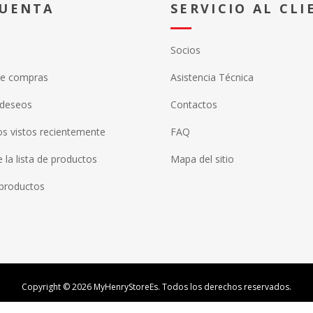
CUENTA
SERVICIO AL CLI
Socios
de compras
Asistencia Técnica
 deseos
Contactos
s vistos recientemente
FAQ
la lista de productos
Mapa del sitio
productos
Copyright © 2026 MyHenryStoreEs. Todos los derechos reservados.