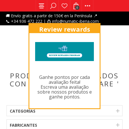
0
🚚 Envío gratis a partir de 150€ en la Península 📍
📞 +34 936 472 222 | 📩 info@numatic-iberia.com
Review rewards
program
X
PRODUCTOS ETIQUETADOS
Ganhe pontos por cada
avaliação feita!
CON ' 902505,FLOORCARE '
Escreva uma avaliação
sobre nossos produtos e
ganhe pontos.
CATEGORÍAS
FABRICANTES