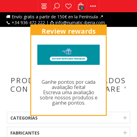
0
🚚 Envío gratis a partir de 150€ en la Península 📍
📞 +34 936 472 222 | 📩 info@numatic-iberia.com
Review rewards
program
X
PRODUCTOS ETIQUETADOS
Ganhe pontos por cada
avaliação feita!
CON ' 606412,FLOORCARE '
Escreva uma avaliação
sobre nossos produtos e
ganhe pontos.
CATEGORÍAS
FABRICANTES