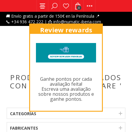
0
🚚 Envío gratis a partir de 150€ en la Península 📍
📞 +34 936 472 222 | 📩 info@numatic-iberia.com
Review rewards
program
X
PRODUCTOS ETIQUETADOS
Ganhe pontos por cada
avaliação feita!
CON ' 606260,FLOORCARE '
Escreva uma avaliação
sobre nossos produtos e
ganhe pontos.
CATEGORÍAS
FABRICANTES