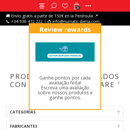
0
🚚 Envío gratis a partir de 150€ en la Península 📍
📞 +34 936 472 222 | 📩 info@numatic-iberia.com
Review rewards
program
X
PRODUCTOS ETIQUETADOS
Ganhe pontos por cada
avaliação feita!
CON ' 606182,FLOORCARE '
Escreva uma avaliação
sobre nossos produtos e
ganhe pontos.
CATEGORÍAS
FABRICANTES